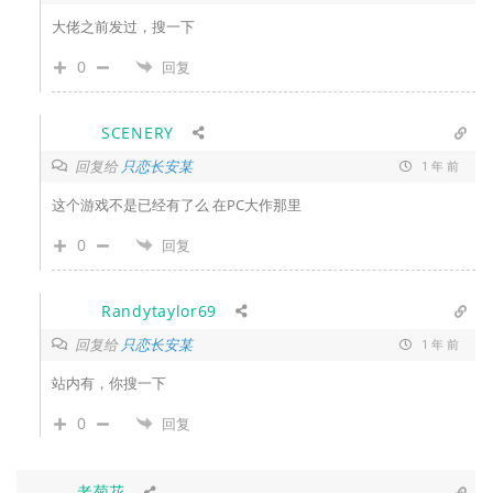
大佬之前发过，搜一下
0
回复
SCENERY
回复给
只恋长安某
1 年 前
这个游戏不是已经有了么 在PC大作那里
0
回复
Randytaylor69
回复给
只恋长安某
1 年 前
站内有，你搜一下
0
回复
老菊花