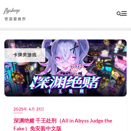
Skip
flysheep
to
content
资源避难所
卡牌类游戏
2025年 4月 21日
深渊绝赌 千王处刑（All in Abyss Judge the
Fake）免安装中文版