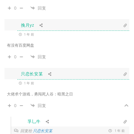
0
回复
挽月yz
1 年 前
有没有百度网盘
0
回复
只恋长安某
1 年 前
大佬求个游戏，勇闯死人谷：暗黑之日
0
回复
孚乚牛
回复给
只恋长安某
1 年 前