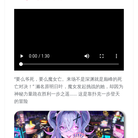
“要么爷死，要么魔女亡。来场不是深渊就是巅峰的死
亡对决！” 濑名原明日叶，魔女发起挑战的她，却因为
神秘力量跪在胜利一步之遥…… 这是靠扑克一步登天
的冒险