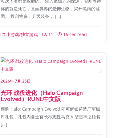
每次下潜都是致命的。 潜入被诅咒的深渊，否则等待
你的就是死亡，直面异界的恐怖生物，揭开黑雨的谜
团。 搜刮物资，升级装备， […]
小游戏/独立游戏
11
16 sec read
2026年 7月 25日
光环 战役进化（Halo Campaign
Evolved）RUNE中文版
预购 Halo: Campaign Evolved 即可解锁铸造厂军械
库礼包，礼包内含士官长标志性马克 V 型雷神之锤装
[…]