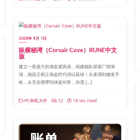
2026年 8月 1日
纵横秘湾（Corsair Cove）RUNE中文
版
建立一座庞大的海盗避风港，组建舰队探索广阔海
域，挑战王权让海盗时代得以延续！从麦酒到燧发手
枪，从无名喽啰到侠盗剑客，你需 […]
PC单机大作
12
18 sec read