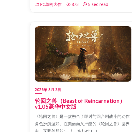
PC单机大作
873
5 sec read
2026年 8月 3日
轮回之兽（Beast of Reincarnation）
v1.05豪华中文版
《轮回之兽》是一款融合了即时与回合制战斗的动作
角色扮演游戏。在美丽而又严酷的《轮回之兽》世界
中，享受创新的“一人一狗协作 […]