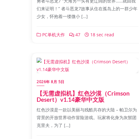
勇者斗恶龙7 “大海另一头有更辽阔的世界……就由我
们来证明！” 者斗恶龙7故事从住在孤岛上的一群少年
少女，怀抱着一缕微小 […]
PC单机大作
47
18 sec read
2026年 8月 5日
【无需虚拟机】红色沙漠（Crimson
Desert）v1.14豪华中文版
红色沙漠是一款以美丽与残酷共存的大陆 – 帕卫尔为
背景的开放世界动作冒险游戏。玩家将化身为灰鬃团
克里夫，为了 […]