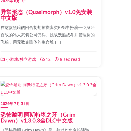
2026年 8月 3日
异常形态（Quasimorph）v1.0免安装
中文版
在这款黑暗的回合制劫掠撤离类RPG中扮演一位身经
百战的私人武装公司佣兵。挑战残酷战斗并管理你的
飞船，用无数克隆体的生命堆 […]
小游戏/独立游戏
12
8 sec read
2026年 7月 31日
恐怖黎明 阿斯特堪之牙（Grim
Dawn）v1.3.0.3全DLC中文版
《恐怖黎明 Grim Dawn》是一款动作角色扮演游