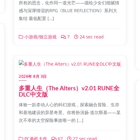
所有的思念，化作同一道光芒——描绘少女们细腻情
感与深厚情谊的RPG《BLUE REFLECTION》系列大
集结 最低配置 […]
小游戏/独立游戏
7
24 sec read
2026年 8月 3日
多重人生（The Alters）v2.01 RUNE全
DLC中文版
体验一款牵动人心的科幻游戏，探索融合冒险、生存
和基地建设的异星奇景。你将扮演扬·道尔斯基——某
次不幸的太空探险事故唯一的 […]
PC单机大作
67
27 sec read