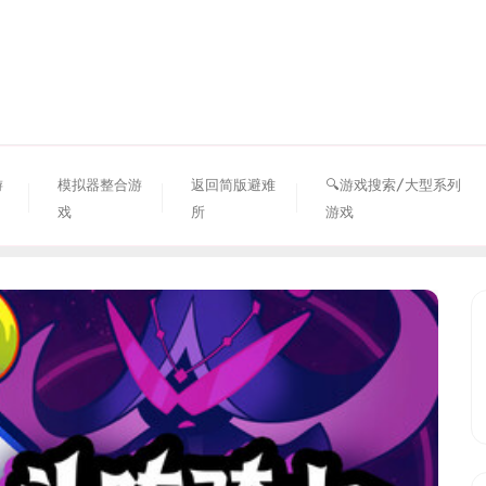
资源避难所
游
模拟器整合游
返回简版避难
🔍游戏搜索/大型系列
戏
所
游戏