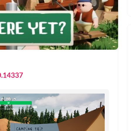
.14337