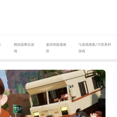
资源避难所
游
模拟器整合游
返回简版避难
🔍游戏搜索/大型系列
戏
所
游戏