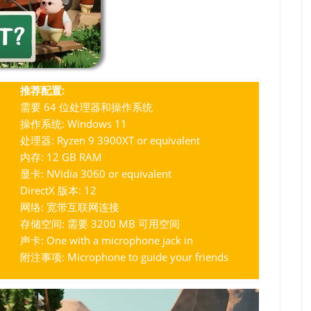
推荐配置:
需要 64 位处理器和操作系统
操作系统: Windows 11
处理器: Ryzen 9 3900XT or equivalent
内存: 12 GB RAM
显卡: NVidia 3060 or equivalent
DirectX 版本: 12
网络: 宽带互联网连接
存储空间: 需要 3200 MB 可用空间
声卡: One with a microphone jack in
附注事项: Microphone to guide your friends