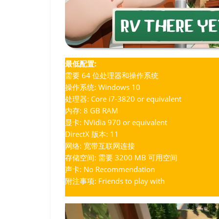
最低配置:
需要 64 位处理器和操作系统
操作系统: Windows 10
处理器: Core i7-3820 or equivalent
内存: 8 GB RAM
显卡: NVidia 970 or equivalent
DirectX 版本: 11
网络: 宽带互联网连接
存储空间: 需要 3200 MB 可用空间
声卡: No Recommendation
附注事项: Friends to play with