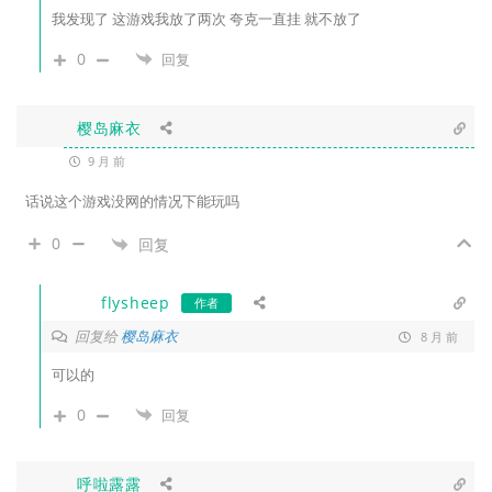
我发现了 这游戏我放了两次 夸克一直挂 就不放了
0
回复
樱岛麻衣
9 月 前
话说这个游戏没网的情况下能玩吗
0
回复
flysheep
作者
回复给
樱岛麻衣
8 月 前
可以的
0
回复
呼啦露露