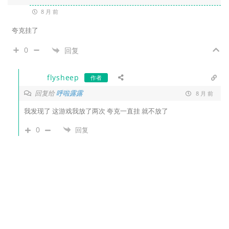
8 月 前
夸克挂了
0
回复
flysheep
作者
回复给
呼啦露露
8 月 前
我发现了 这游戏我放了两次 夸克一直挂 就不放了
0
回复