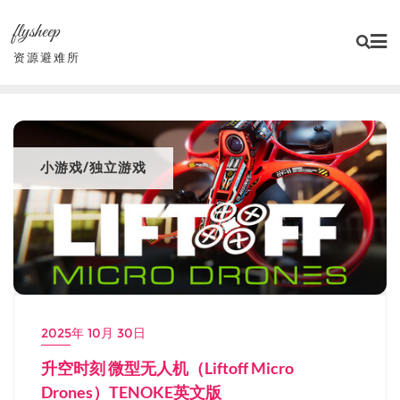
Skip
flysheep
to
content
资源避难所
小游戏/独立游戏
2025年 10月 30日
升空时刻 微型无人机（Liftoff Micro
Drones）TENOKE英文版