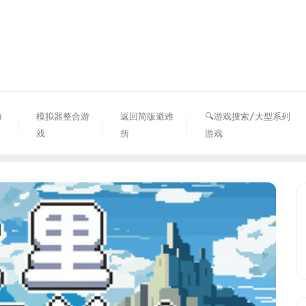
资源避难所
游
模拟器整合游
返回简版避难
🔍游戏搜索/大型系列
戏
所
游戏