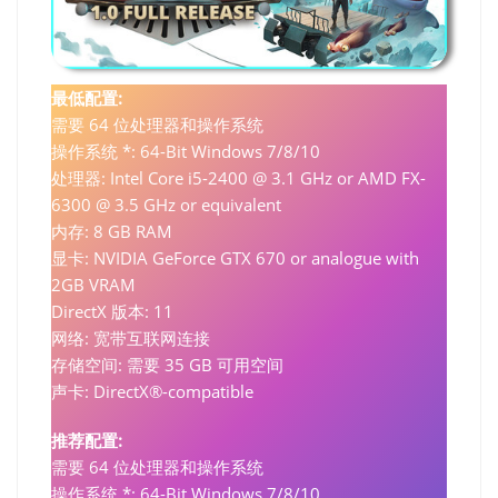
最低配置:
需要 64 位处理器和操作系统
操作系统 *: 64-Bit Windows 7/8/10
处理器: Intel Core i5-2400 @ 3.1 GHz or AMD FX-
6300 @ 3.5 GHz or equivalent
内存: 8 GB RAM
显卡: NVIDIA GeForce GTX 670 or analogue with
2GB VRAM
DirectX 版本: 11
网络: 宽带互联网连接
存储空间: 需要 35 GB 可用空间
声卡: DirectX®-compatible
推荐配置:
需要 64 位处理器和操作系统
操作系统 *: 64-Bit Windows 7/8/10