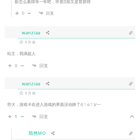
影怎么着得等一年吧，毕竟D加又是育碧得
0
回复
wanziaa
8 月 前
站主，我滴超人
0
回复
wanziaa
8 月 前
劳大，游戏卡在进入游戏的界面没动静了/(ㄒoㄒ)/~~
1
回复
陌然MO