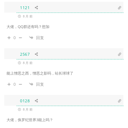
1121
8 月 前
大佬，QQ群还有吗？想加
0
回复
2567
8 月 前
能上憎恶之西，憎恶之影吗，站长球球了
0
回复
0128
8 月 前
大佬，侏罗纪世界3能上吗？