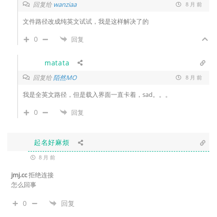
回复给
wanziaa
8 月 前
文件路径改成纯英文试试，我是这样解决了的
0
回复
matata
回复给
陌然MO
8 月 前
我是全英文路径，但是载入界面一直卡着，sad。。。
0
回复
起名好麻烦
8 月 前
jmj.cc
拒绝连接
怎么回事
0
回复