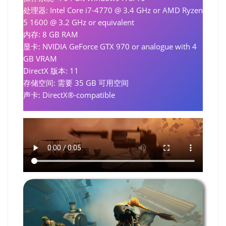
处理器: Intel Core i7-4770 @ 3.4 GHz or AMD Ryzen
5 1600 @ 3.2 GHz or equivalent
内存: 8 GB RAM
显卡: NVIDIA GeForce GTX 970 or analogue with 4
GB VRAM
DirectX 版本: 11
存储空间: 需要 35 GB 可用空间
声卡: DirectX®-compatible