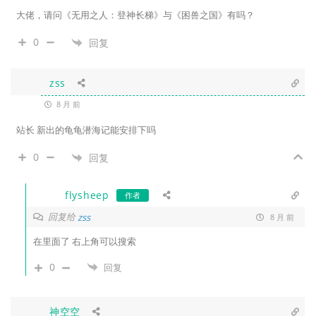
大佬，请问《无用之人：登神长梯》与《困兽之国》有吗？
0
回复
zss
8 月 前
站长 新出的龟龟潜海记能安排下吗
0
回复
flysheep
作者
回复给
zss
8 月 前
在里面了 右上角可以搜索
0
回复
神空空