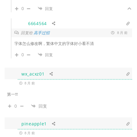
0
回复
6664564
回复给
高手过招
8 月 前
字体怎么修改啊，繁体中文的字体好小看不清
0
回复
wx_acxz01
8 月 前
第一!!!
0
回复
pineapple1
8 月 前