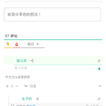
37
评论
最旧
殇云笙
8 月 前
中文怎么设置的呀
0
回复
名字的
回复给
殇云笙
8 月 前