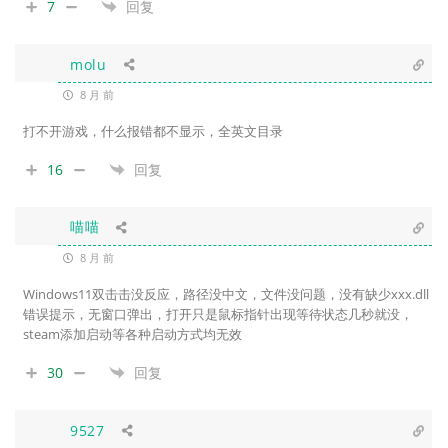
7
回复
molu
8 月 前
打不开游戏，什么报错都不显示，全英文目录
16
回复
喵喵
8 月 前
Windows11双击击没反应，路径没中文，文件没问题，没有缺少xxx.dll
错误提示，无窗口弹出，打开只是鼠标指针出现等待状态几秒就没，
steam添加启动等各种启动方式均无效
30
回复
9527