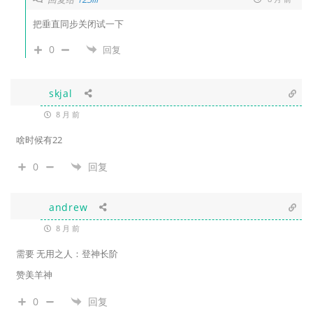
把垂直同步关闭试一下
0
回复
skjal
8 月 前
啥时候有22
0
回复
andrew
8 月 前
需要 无用之人：登神长阶
赞美羊神
0
回复