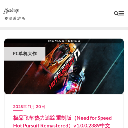
Skip
flysheep
to
content
资源避难所
PC单机大作
2025年 11月 20日
极品飞车 热力追踪 重制版（Need for Speed
Hot Pursuit Remastered）v1.0.0.2389中文