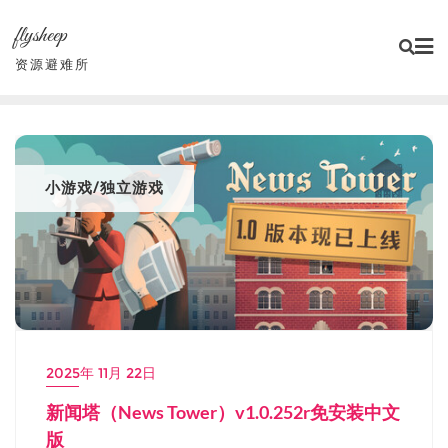
Skip
flysheep
to
content
资源避难所
小游戏/独立游戏
2025年 11月 22日
新闻塔（News Tower）v1.0.252r免安装中文
版