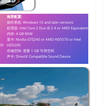
推荐配置:
操作系统: Windows 10 and later versions
处理器: Intel Core 2 Duo @ 2.4 or AMD Equivalent
内存: 4 GB RAM
显卡: Nvidia GTS240 or AMD HD5570 or Intel
00
HD5200
存储空间: 需要 1 GB 可用空间
声卡: DirectX Compatible Sound Device