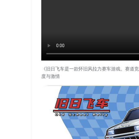
《旧日飞车是一款怀旧风拉力赛车游戏。赛道竞
度与激情