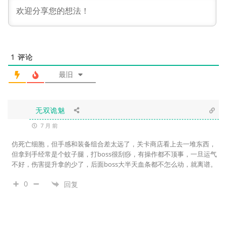
1
评论
最旧
无双诡魅
7 月 前
仿死亡细胞，但手感和装备组合差太远了，关卡商店看上去一堆东西，
但拿到手经常是个蚊子腿，打boss很刮痧，有操作都不顶事，一旦运气
不好，伤害提升拿的少了，后面boss大半天血条都不怎么动，就离谱。
0
回复