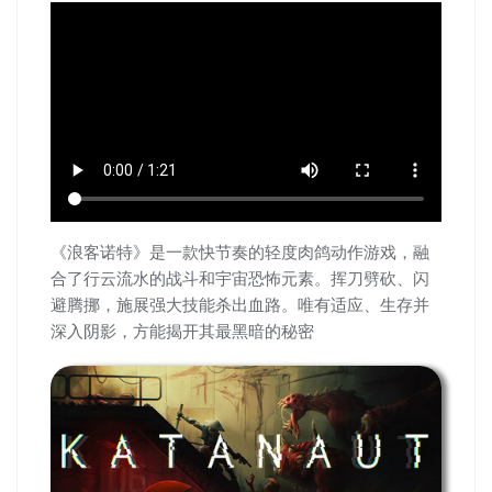
《浪客诺特》是一款快节奏的轻度肉鸽动作游戏，融
合了行云流水的战斗和宇宙恐怖元素。挥刀劈砍、闪
避腾挪，施展强大技能杀出血路。唯有适应、生存并
深入阴影，方能揭开其最黑暗的秘密​