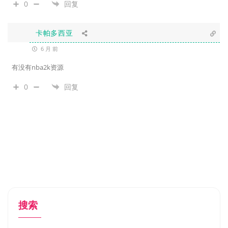
0
回复
卡帕多西亚
6 月 前
有没有nba2k资源
0
回复
搜索