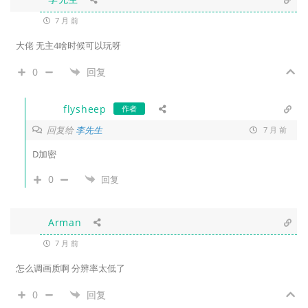
7 月 前
大佬 无主4啥时候可以玩呀
0
回复
flysheep
作者
回复给
李先生
7 月 前
D加密
0
回复
Arman
7 月 前
怎么调画质啊 分辨率太低了
0
回复