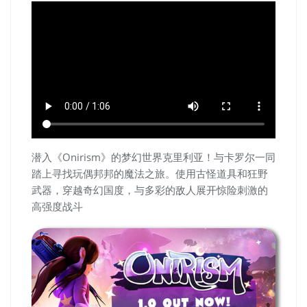
潜入《Onirism》的梦幻世界克里利亚！与卡罗尔一同
踏上寻找玩偶邦邦的魔法之旅。使用古怪道具和狂野
武器，穿越奇幻国度，与多彩的敌人展开惊险刺激的
高强度战斗