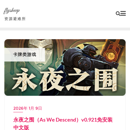
Skip
flysheep
to
content
资源避难所
卡牌类游戏
2026年 1月 9日
永夜之围（As We Descend）v0.921免安装
中文版