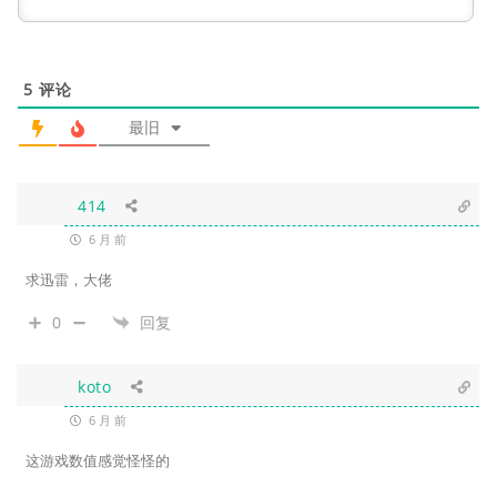
5
评论
最旧
414
6 月 前
求迅雷，大佬
0
回复
koto
6 月 前
这游戏数值感觉怪怪的