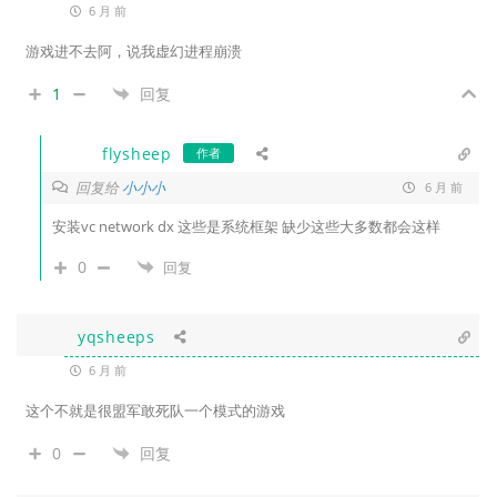
6 月 前
游戏进不去阿，说我虚幻进程崩溃
1
回复
flysheep
作者
回复给
小小小
6 月 前
安装vc network dx 这些是系统框架 缺少这些大多数都会这样
0
回复
yqsheeps
6 月 前
这个不就是很盟军敢死队一个模式的游戏
0
回复