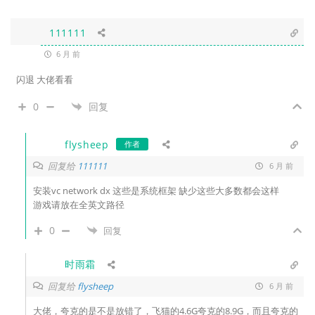
111111
6 月 前
闪退 大佬看看
0
回复
flysheep
作者
回复给
111111
6 月 前
安装vc network dx 这些是系统框架 缺少这些大多数都会这样
游戏请放在全英文路径
0
回复
时雨霜
回复给
flysheep
6 月 前
大佬，夸克的是不是放错了，飞猫的4.6G夸克的8.9G，而且夸克的