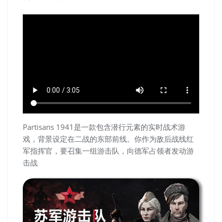
Partisans 1941是一款包含潜行元素的实时战术游
戏，背景设定在二战的东部前线。你作为敌后战线红
军指挥官，要召集一组游击队，向德军占领者发动游
击战