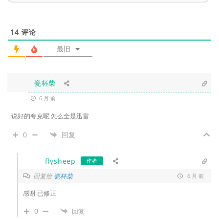
14
评论
最旧
瓷杯柴
6 月 前
说好的夸克呢 怎么全是迅雷
0
回复
flysheep
作者
回复给
瓷杯柴
6 月 前
感谢 已修正
0
回复