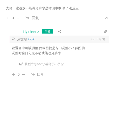
大佬！这游戏不能调分辨率是咋回事啊 调了没反应
0
回复
flysheep
作者
回复给
GGT
6 月 前
设置当中可以调整 我截图就是专门调整小了截图的
调整时窗口化先不动就能改分辨率
最后由flysheep编辑于6 月 前
0
回复