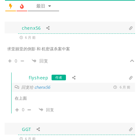
最旧
chenx56
6 月 前
求亚丽亚的倒影 和
机密谋杀案中案
0
回复
flysheep
作者
回复给
chenx56
6 月 前
在上面
0
回复
GGT
6 月 前