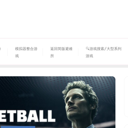
资源避难所
游
模拟器整合游
返回简版避难
🔍游戏搜索/大型系列
戏
所
游戏