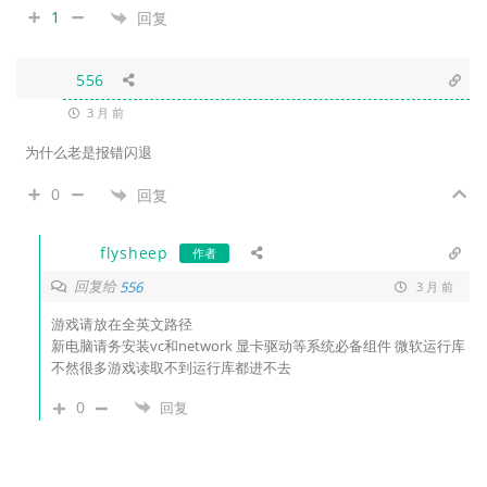
1
回复
556
3 月 前
为什么老是报错闪退
0
回复
flysheep
作者
回复给
556
3 月 前
游戏请放在全英文路径
新电脑请务安装vc和network 显卡驱动等系统必备组件 微软运行库
不然很多游戏读取不到运行库都进不去
0
回复