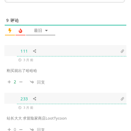
9
评论
最旧
111
3 月 前
刚买就出了哈哈哈
2
回复
233
3 月 前
站长大大 求冒险家商店LootTycoon
0
回复