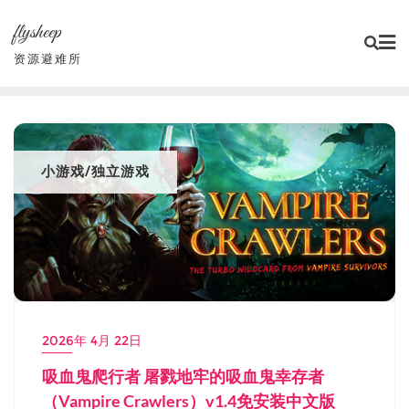
Skip
flysheep
to
content
资源避难所
小游戏/独立游戏
2026年 4月 22日
吸血鬼爬行者 屠戮地牢的吸血鬼幸存者
（Vampire Crawlers）v1.4免安装中文版