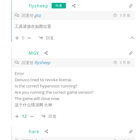
flysheep
作者
回复给
gtq
3 月 前
工具请放在如图位置
0
回复
MGY
回复给
flysheep
3 月 前
Error
Denuvo tried to revoke license.
Is the correct hypervisor running?
Are you running the correct game version?
The game will close now.
这个什么情况啊 大神
12
回复
hare