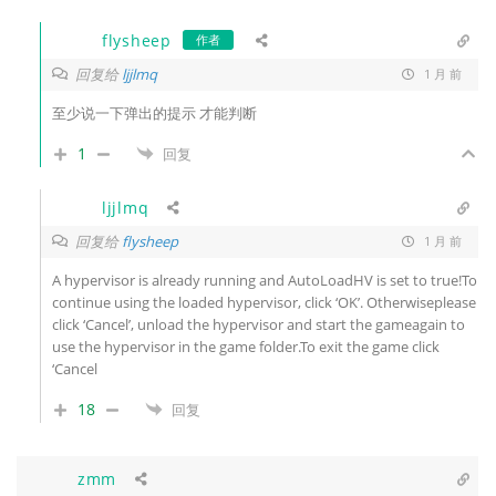
flysheep
作者
回复给
ljjlmq
1 月 前
至少说一下弹出的提示 才能判断
1
回复
ljjlmq
回复给
flysheep
1 月 前
A hypervisor is already running and AutoLoadHV is set to true!To
continue using the loaded hypervisor, click ‘OK’. Otherwiseplease
click ‘Cancel’, unload the hypervisor and start the gameagain to
use the hypervisor in the game folder.To exit the game click
‘Cancel
18
回复
zmm