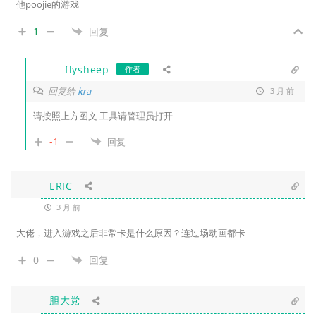
他poojie的游戏
1
回复
flysheep
作者
回复给
kra
3 月 前
请按照上方图文 工具请管理员打开
-1
回复
ERIC
3 月 前
大佬，进入游戏之后非常卡是什么原因？连过场动画都卡
0
回复
胆大党