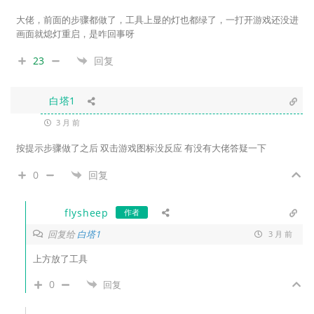
大佬，前面的步骤都做了，工具上显的灯也都绿了，一打开游戏还没进
画面就熄灯重启，是咋回事呀
23
回复
白塔1
3 月 前
按提示步骤做了之后 双击游戏图标没反应 有没有大佬答疑一下
0
回复
flysheep
作者
回复给
白塔1
3 月 前
上方放了工具
0
回复