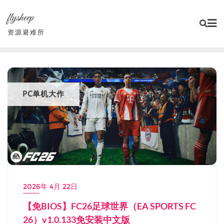
Skip
flysheep
to
content
资源避难所
PC单机大作
2026年 4月 22日
【免BIOS】FC26足球世界（EA SPORTS FC
26）v1.0.133免安装中文版