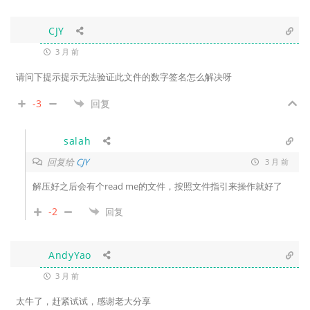
CJY
3 月 前
请问下提示提示无法验证此文件的数字签名怎么解决呀
-3
回复
salah
回复给
CJY
3 月 前
解压好之后会有个read me的文件，按照文件指引来操作就好了
-2
回复
AndyYao
3 月 前
太牛了，赶紧试试，感谢老大分享