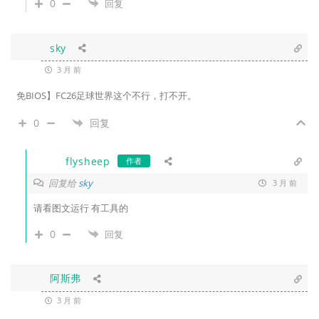
0
回复
sky
3 月 前
免BIOS】FC26足球世界这个不行，打不开。
0
回复
flysheep
作者
回复给
sky
3 月 前
请看图文运行 有工具的
0
回复
阿斯弗
3 月 前