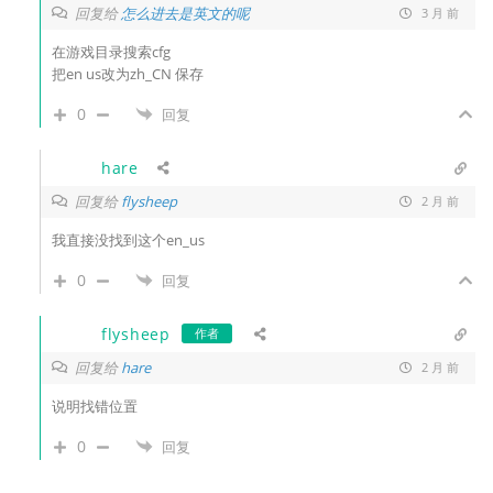
回复给
怎么进去是英文的呢
3 月 前
在游戏目录搜索cfg
把en us改为zh_CN 保存
0
回复
hare
回复给
flysheep
2 月 前
我直接没找到这个en_us
0
回复
flysheep
作者
回复给
hare
2 月 前
说明找错位置
0
回复