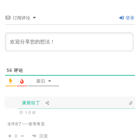
订阅评论
登录
56
评论
最旧
康斯坦丁
3 月 前
太牛B了~~~坐等夸克
0
回复