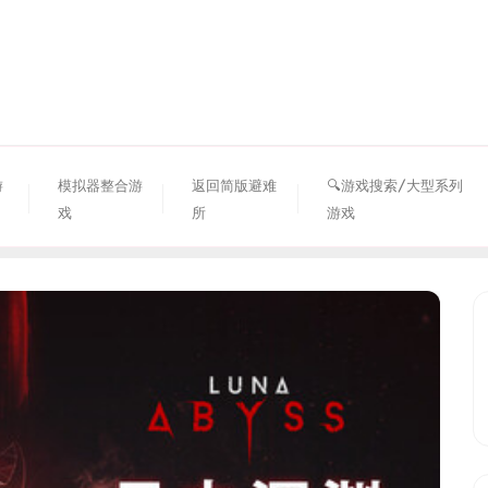
资源避难所
游
模拟器整合游
返回简版避难
🔍游戏搜索/大型系列
戏
所
游戏