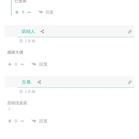
已更新
1
回复
叽咕人
2 月 前
感谢大佬
0
回复
古巷.
2 月 前
启动没反应
！
0
回复