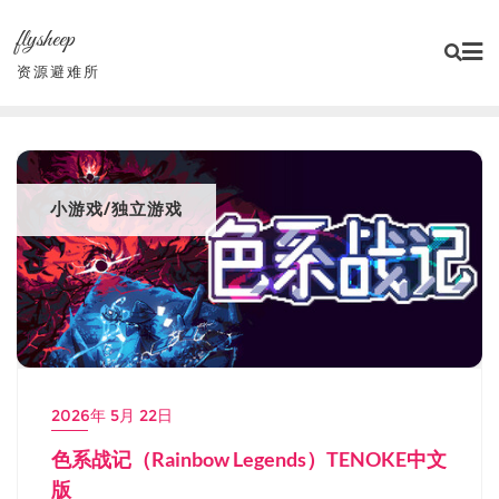
Skip
flysheep
to
content
资源避难所
小游戏/独立游戏
2026年 5月 22日
色系战记（Rainbow Legends）TENOKE中文
版