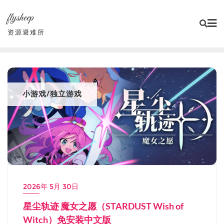
Skip
flysheep
to
content
资源避难所
小游戏/独立游戏
2026年 5月 30日
星尘轨迹 魔女之愿（STARDUST Wish of
Witch）免安装中文版