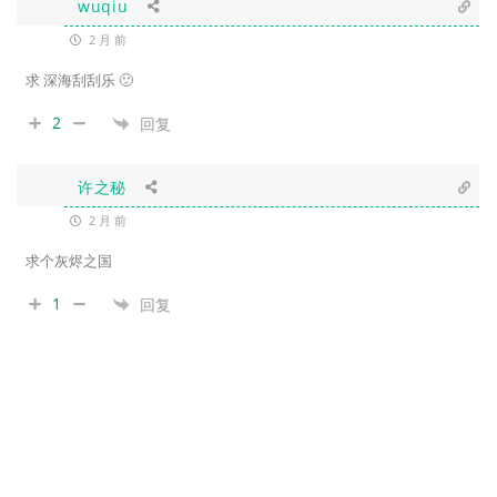
wuqiu
2 月 前
求 深海刮刮乐 🙂
2
回复
许之秘
2 月 前
求个灰烬之国
1
回复