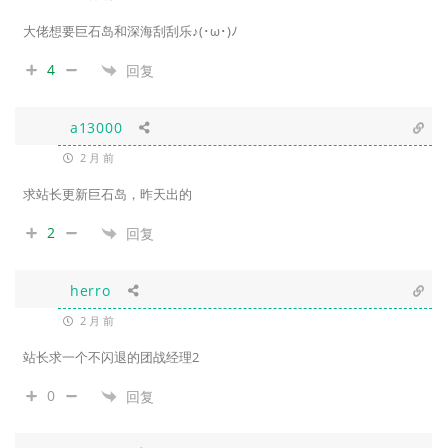
大佬想要巨石岛和深海刮刮乐♪(･ω･)ﾉ
4
回复
a13000
2 月 前
求站长更新巨石岛，昨天出的
2
回复
herro
2 月 前
站长求一个不闪退的团战经理2
0
回复