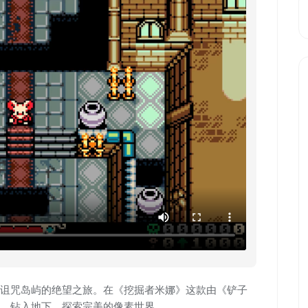
诅咒岛屿的绝望之旅。在《挖掘者米娜》这款由《铲子
，钻入地下，探索完美的像素世界