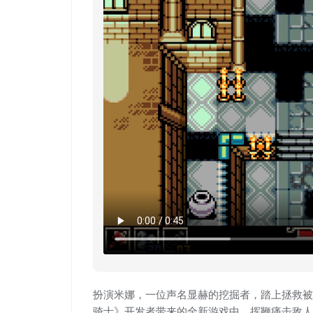
扮演米娜，一位声名显赫的挖掘者，踏上拯救被
骑士》开发者带来的全新游戏中，挥鞭痛击敌人