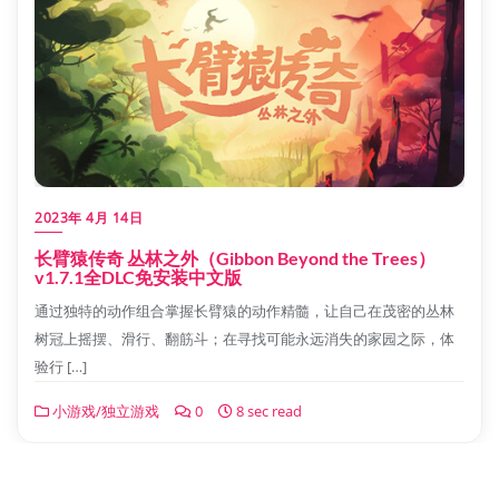
2023年 4月 14日
长臂猿传奇 丛林之外（Gibbon Beyond the Trees）
v1.7.1全DLC免安装中文版
通过独特的动作组合掌握长臂猿的动作精髓，让自己在茂密的丛林
树冠上摇摆、滑行、翻筋斗；在寻找可能永远消失的家园之际，体
验行 […]
小游戏/独立游戏
0
8 sec read