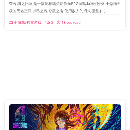
夺舍:魂之回响 是一款硬核魂类动作向RPG游戏,玩家们受困于恐怖至
极的无名空间,以己之魂,夺敌之舍.使用敌人的招式,堂堂 […]
小游戏/独立游戏
5
18 sec read