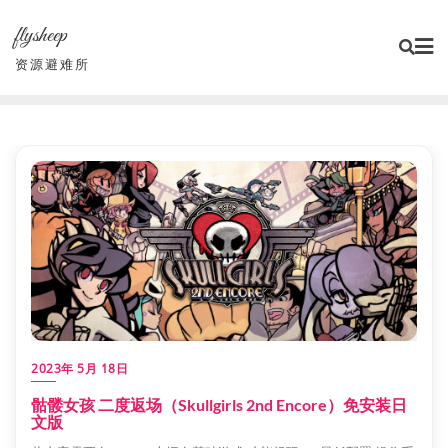
Skip
flysheep
to
content
资源避难所
2023年 5月 18日
骷髅女孩 二度返场（Skullgirls 2nd Encore）免安装日
文版