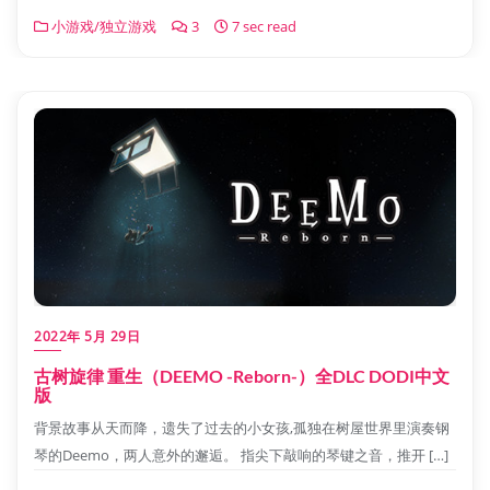
小游戏/独立游戏
3
7 sec read
2022年 5月 29日
古树旋律 重生（DEEMO -Reborn-）全DLC DODI中文
版
背景故事从天而降，遗失了过去的小女孩,孤独在树屋世界里演奏钢
琴的Deemo，两人意外的邂逅。 指尖下敲响的琴键之音，推开 […]