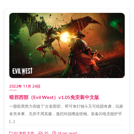
2022年 11月 24日
暗邪西部（Evil West）v1.05免安装中文版
一股暗黑势力吞噬了‘古老西部’。即可单打独斗又可组团奇袭，玩家
各凭本事、无所不用其极，激烈对战嗜血怪物。装备闪电充能护手
[…]
PC单机大作
35
18 sec read