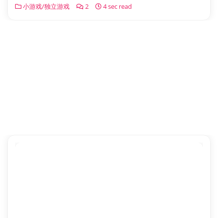
小游戏/独立游戏
2
4 sec read
2022年 11月 12日
口袋妖怪 朱（Pokemon Scarlet）中文版
KEY下载地址：点此下载 提取码1591 使用方式请看龙神模拟器图文
使用教程 UP实测：游戏已正常运行 请使用上方最新K […]