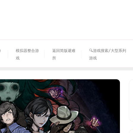
资源避难所
游
模拟器整合游
返回简版避难
🔍游戏搜索/大型系列
戏
所
游戏