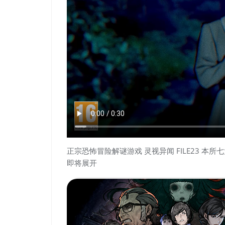
正宗恐怖冒险解谜游戏 灵视异闻 FILE23 本
即将展开