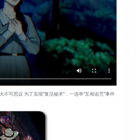
所七大不可思议 为了实现“复活秘术”，一连串“互相诅咒”事件