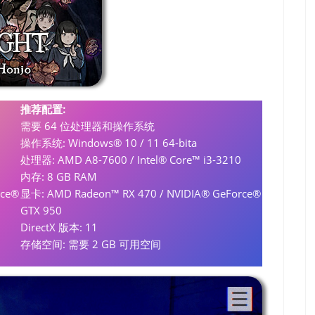
推荐配置:
需要 64 位处理器和操作系统
操作系统: Windows® 10 / 11 64-bita
处理器: AMD A8-7600 / Intel® Core™ i3-3210
内存: 8 GB RAM
rce®
显卡: AMD Radeon™ RX 470 / NVIDIA® GeForce®
GTX 950
DirectX 版本: 11
存储空间: 需要 2 GB 可用空间