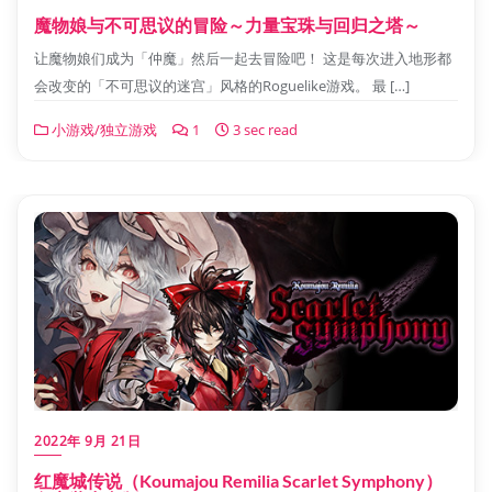
魔物娘与不可思议的冒险～力量宝珠与回归之塔～
让魔物娘们成为「仲魔」然后一起去冒险吧！ 这是每次进入地形都
会改变的「不可思议的迷宫」风格的Roguelike游戏。 最 […]
小游戏/独立游戏
1
3 sec read
2022年 9月 21日
红魔城传说（Koumajou Remilia Scarlet Symphony）