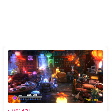
2022年 1月 29日