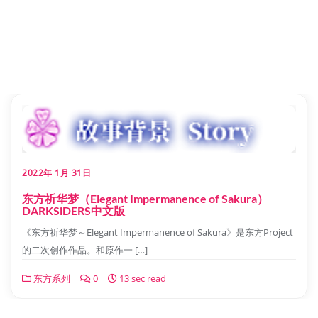
2022年 1月 31日
东方祈华梦（Elegant Impermanence of Sakura）
DARKSiDERS中文版
《东方祈华梦～Elegant Impermanence of Sakura》是东方Project
的二次创作作品。和原作一 […]
东方系列
0
13 sec read