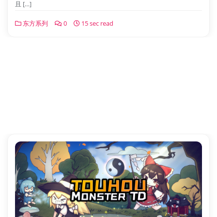
且 […]
东方系列
0
15 sec read