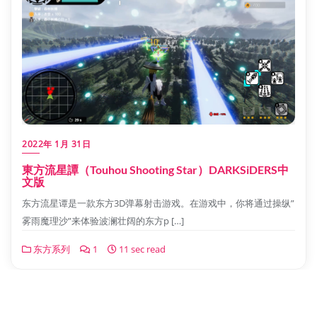
2022年 1月 31日
東方流星譚（Touhou Shooting Star）DARKSiDERS中
文版
东方流星谭是一款东方3D弹幕射击游戏。在游戏中，你将通过操纵”
雾雨魔理沙”来体验波澜壮阔的东方p […]
东方系列
1
11 sec read