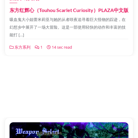
东方红辉心（Touhou Scarlet Curiosity）PLAZA中文版
吸血鬼大小姐蕾米莉亚与她的从者咲夜追寻着巨大怪物的踪迹，在
幻想乡中展开了一场大冒险。这是一部使用轻快的动作和丰富的技
能打 […]
东方系列
1
14 sec read