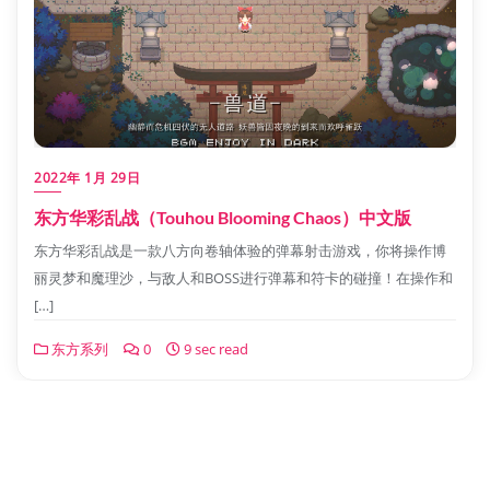
2022年 1月 29日
东方华彩乱战（Touhou Blooming Chaos）中文版
东方华彩乱战是一款八方向卷轴体验的弹幕射击游戏，你将操作博
丽灵梦和魔理沙，与敌人和BOSS进行弹幕和符卡的碰撞！在操作和
[…]
东方系列
0
9 sec read