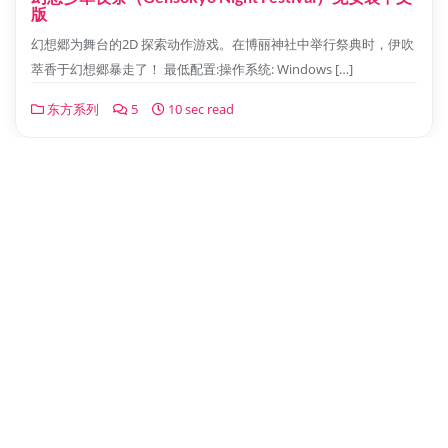
版
幻想郷为舞台的2D 探索动作游戏。在博丽神社中举行祭典时，伊吹
萃香于幻想郷暴走了！ 最低配置:操作系统: Windows […]
东方系列
5
10 sec read