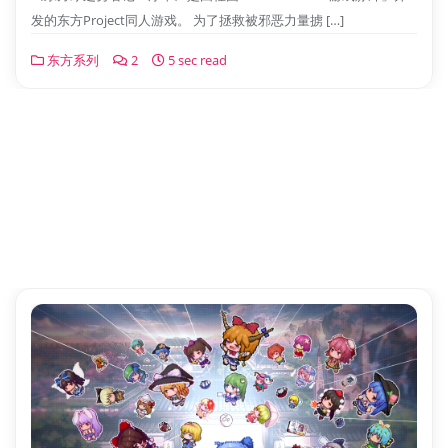
发的东方Project同人游戏。 为了拯救被邪恶力量掳 […]
东方系列
2
5 sec read