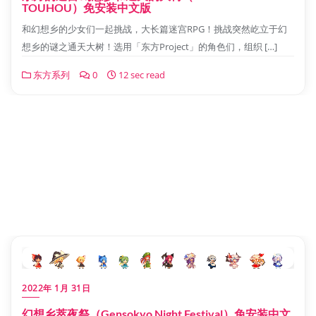
TOUHOU）免安装中文版
和幻想乡的少女们一起挑战，大长篇迷宫RPG！挑战突然屹立于幻
想乡的谜之通天大树！选用「东方Project」的角色们，组织 […]
东方系列
0
12 sec read
2022年 1月 31日
幻想乡萃夜祭（Gensokyo Night Festival）免安装中文