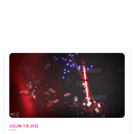
2022年 1月 29日