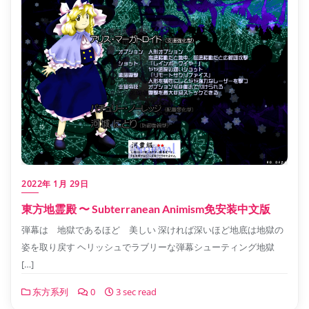
2022年 1月 29日
東方地霊殿 〜 Subterranean Animism免安装中文版
弾幕は 地獄であるほど 美しい 深ければ深いほど地底は地獄の
姿を取り戻す ヘリッシュでラブリーな弾幕シューティング地獄
[…]
东方系列
0
3 sec read