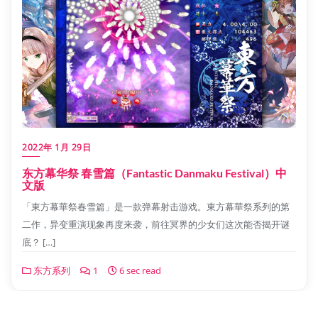
2022年 1月 29日
东方幕华祭 春雪篇（Fantastic Danmaku Festival）中
文版
「東方幕華祭春雪篇」是一款弹幕射击游戏。東方幕華祭系列的第
二作，异变重演现象再度来袭，前往冥界的少女们这次能否揭开谜
底？ […]
东方系列
1
6 sec read