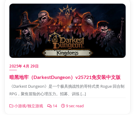
2025年 4月 29日
暗黑地牢（DarkestDungeon）v25721免安装中文版
《Darkest Dungeon》是一个极具挑战性的哥特式类 Rogue 回合制
RPG，聚焦冒险的心理压力。招募、训练 […]
小游戏/独立游戏
14
9 sec read