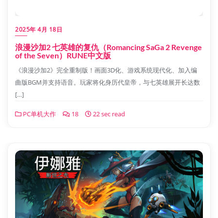
2025年 4月 18日
浪漫沙加2 七英雄的复仇（Romancing SaGa 2 Revenge
of the Seven）RUNE中文版
《浪漫沙加2》完全重制版！画面3D化、游戏系统现代化、加入编
曲版BGM并支持语音。玩家将化身历代皇帝，与七英雄展开长达数
[…]
PC单机大作
18
22 sec read