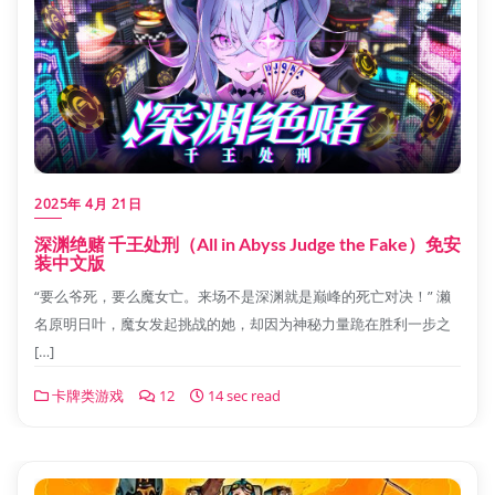
2025年 4月 21日
深渊绝赌 千王处刑（All in Abyss Judge the Fake）免安
装中文版
“要么爷死，要么魔女亡。来场不是深渊就是巅峰的死亡对决！” 濑
名原明日叶，魔女发起挑战的她，却因为神秘力量跪在胜利一步之
[…]
卡牌类游戏
12
14 sec read