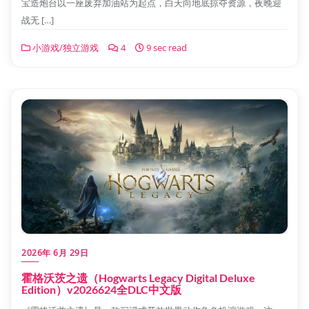
宝造炮台以一座废弃加油站为起点，白天向地底掠夺资源，夜晚迎
战无 […]
小游戏/独立游戏
4
9 sec read
2026年 6月 29日
霍格沃茨之遗（Hogwarts Legacy Digital Deluxe
Edition）v2026624全DLC中文版