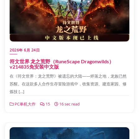
2026年 6月 24日
符文世界 龙之荒野（RuneScape Dragonwilds）
v214835免安装中文版
在《符文世界：龙之荒野》被遗忘的大陆——烬落之地，龙族已然
苏醒。在这款多人合作生存冒险游戏中，收集资源、建造家园、修
炼技 […]
PC单机大作
15
16 sec read