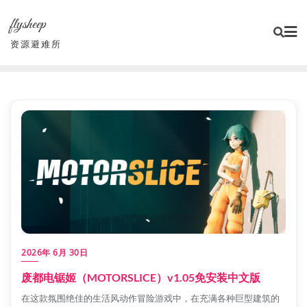
Skip
flysheep
to
content
资源避难所
2026年 6月 30日
废都电锯姬（MOTORSLICE）v1.05免安装中文版
在这款氛围绝佳的生活风动作冒险游戏中，在充满各种巨型建筑的