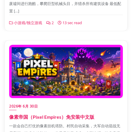
废墟间进行跑酷，攀爬巨型机械头目，并猎杀所有建筑设备 最低配
置 […]
小游戏/独立游戏
2
13 sec read
2026年 6月 30日
像素帝国（Pixel Empires）免安装中文版
一款会自己打仗的像素挂机塔防。村民自动采集，大军自动迎战无