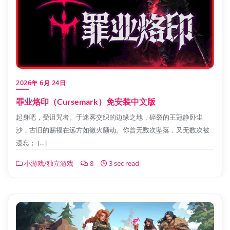
2026年 6月 24日
罪业烙印（Cursemark）免安装中文版
起身吧，受诅咒者。于迷雾交织的边缘之地，碎裂的王冠静卧尘
沙，古旧的赐福在远方如微火颤动。你曾无数次坠落，又无数次被
遗忘； […]
小游戏/独立游戏
8
3 sec read