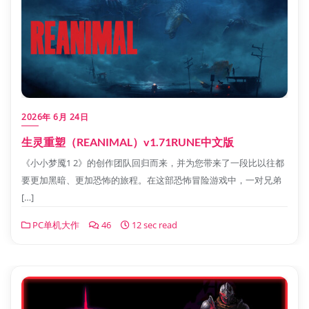
2026年 6月 24日
生灵重塑（REANIMAL）v1.71RUNE中文版
《小小梦魇1 2》的创作团队回归而来，并为您带来了一段比以往都
要更加黑暗、更加恐怖的旅程。在这部恐怖冒险游戏中，一对兄弟
[…]
PC单机大作
46
12 sec read