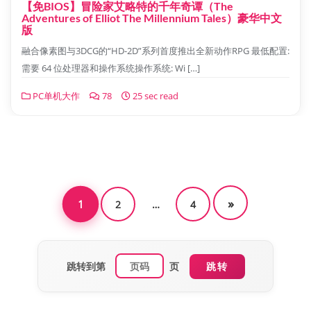
【免BIOS】冒险家艾略特的千年奇谭（The
Adventures of Elliot The Millennium Tales）豪华中文
版
融合像素图与3DCG的“HD-2D”系列首度推出全新动作RPG 最低配置:
需要 64 位处理器和操作系统操作系统: Wi […]
PC单机大作
78
25 sec read
文
»
章
1
2
…
4
分
页
跳转到第
页
跳转