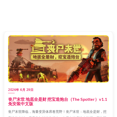
2026年 6月 29日
丧尸末世 地底全是财 挖宝造炮台（The Spotter）v1.1
免安装中文版
丧尸末世降临，海量变异体席卷荒野！丧尸末世：地底全是财，挖