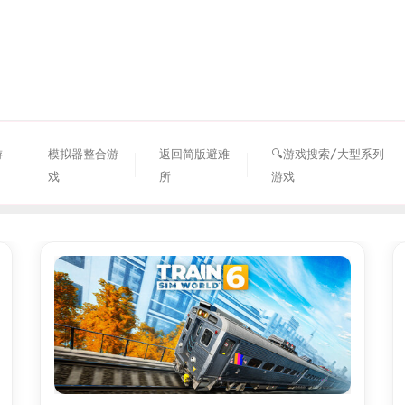
资源避难所
游
模拟器整合游
返回简版避难
🔍游戏搜索/大型系列
戏
所
游戏