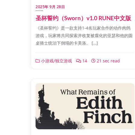
2025年 9月 28日
圣杯誓约（Sworn）v1.0 RUNE中文版
《圣杯誓约》是一款支持1-4名玩家合作的动作肉鸽
游戏，玩家将共同探索并收复被腐化的亚瑟和他的圆
桌骑士统治下倒塌的卡美洛。 […]
小游戏/独立游戏
14
21 sec read