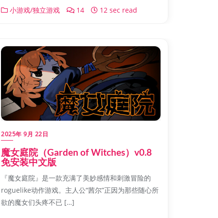
小游戏/独立游戏
14
12 sec read
2025年 9月 22日
魔女庭院（Garden of Witches）v0.8
免安装中文版
『魔女庭院』是一款充满了美妙感情和刺激冒险的
roguelike动作游戏。主人公“茜尔”正因为那些随心所
欲的魔女们头疼不已 […]