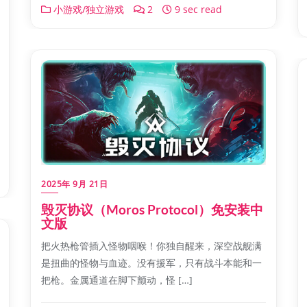
小游戏/独立游戏
2
9 sec read
2025年 9月 21日
毁灭协议（Moros Protocol）免安装中
文版
把火热枪管插入怪物咽喉！你独自醒来，深空战舰满
是扭曲的怪物与血迹。没有援军，只有战斗本能和一
把枪。金属通道在脚下颤动，怪 […]