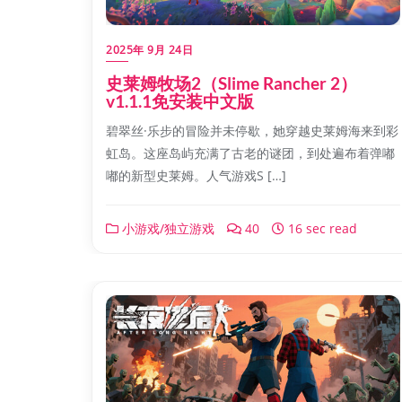
2025年 9月 24日
史莱姆牧场2（Slime Rancher 2）
v1.1.1免安装中文版
碧翠丝·乐步的冒险并未停歇，她穿越史莱姆海来到彩
虹岛。这座岛屿充满了古老的谜团，到处遍布着弹嘟
嘟的新型史莱姆。人气游戏S […]
小游戏/独立游戏
40
16 sec read