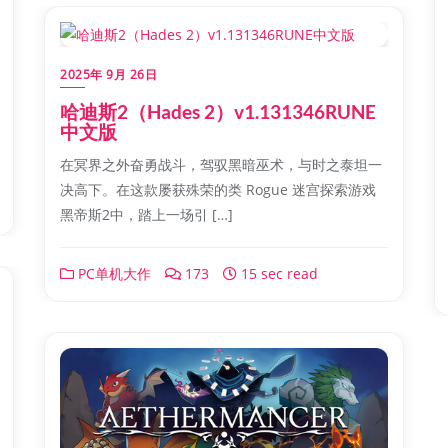
2025年 9月 26日
哈迪斯2（Hades 2）v1.131346RUNE
中文版
在冥界之外奋勇战斗，驾驭黑暗巫术，与时之泰坦一
决高下。在这款屡获殊荣的类 Rogue 迷宫探索游戏
黑帝斯2中，踏上一场引 […]
PC单机大作
173
15 sec read