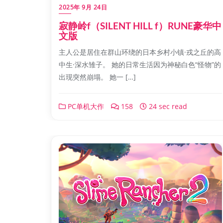
2025年 9月 24日
寂静岭f（SILENT HILL f）RUNE豪华中
文版
主人公是居住在群山环绕的日本乡村小镇·戎之丘的高
中生·深水雏子。 她的日常生活因为神秘白色“怪物”的
出现突然崩塌。 她一 […]
PC单机大作
158
24 sec read