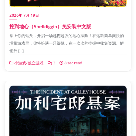
2026年 7月 19日
挖到地心（Shelldiggin）免安装中文版
拿上你的钻头，开启一场越挖越强的地心探险！在这款简单爽快的
增量游戏里，你将扮演一只鼹鼠，在一次次的挖掘中收集资源、解
锁升 […]
小游戏/独立游戏
3
8 sec read