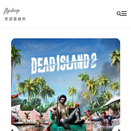
Skip
flysheep
to
content
资源避难所