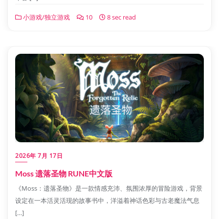
小游戏/独立游戏
10
8 sec read
2026年 7月 17日
Moss 遗落圣物 RUNE中文版
《Moss：遗落圣物》是一款情感充沛、氛围浓厚的冒险游戏，背景
设定在一本活灵活现的故事书中，洋溢着神话色彩与古老魔法气息
[…]