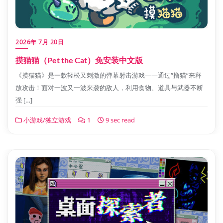
2026年 7月 20日
摸猫猫（Pet the Cat）免安装中文版
《摸猫猫》是一款轻松又刺激的弹幕射击游戏——通过“撸猫”来释
放攻击！面对一波又一波来袭的敌人，利用食物、道具与武器不断
强 […]
小游戏/独立游戏
1
9 sec read