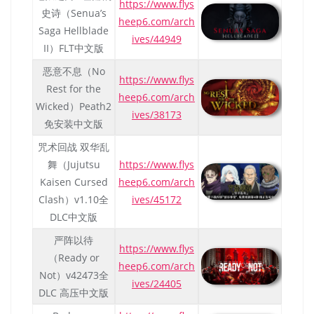
https://www.flys
史诗（Senua’s
heep6.com/arch
Saga Hellblade
ives/44949
II）FLT中文版
恶意不息（No
https://www.flys
Rest for the
heep6.com/arch
Wicked）Peath2
ives/38173
免安装中文版
咒术回战 双华乱
舞（Jujutsu
https://www.flys
Kaisen Cursed
heep6.com/arch
Clash）v1.10全
ives/45172
DLC中文版
严阵以待
https://www.flys
（Ready or
heep6.com/arch
Not）v42473全
ives/24405
DLC 高压中文版