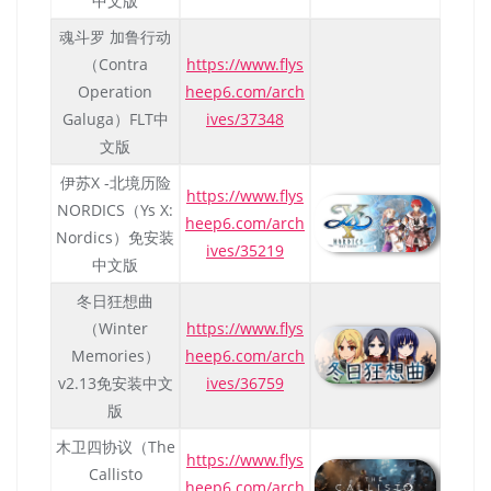
中文版
魂斗罗 加鲁行动
（Contra
https://www.flys
Operation
heep6.com/arch
Galuga）FLT中
ives/37348
文版
伊苏X -北境历险
https://www.flys
NORDICS（Ys X:
heep6.com/arch
Nordics）免安装
ives/35219
中文版
冬日狂想曲
（Winter
https://www.flys
Memories）
heep6.com/arch
v2.13免安装中文
ives/36759
版
木卫四协议（The
https://www.flys
Callisto
heep6.com/arch