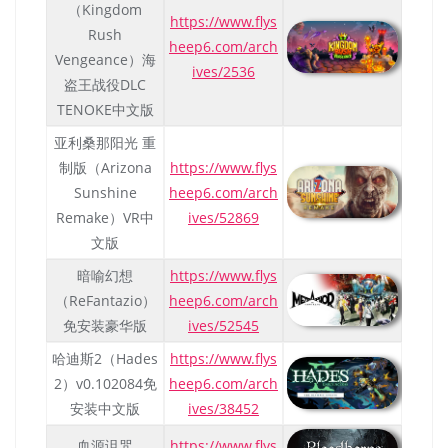
（Kingdom
https://www.flys
Rush
heep6.com/arch
Vengeance）海
ives/2536
盗王战役DLC
TENOKE中文版
亚利桑那阳光 重
制版（Arizona
https://www.flys
Sunshine
heep6.com/arch
Remake）VR中
ives/52869
文版
暗喻幻想
https://www.flys
（ReFantazio）
heep6.com/arch
免安装豪华版
ives/52545
哈迪斯2（Hades
https://www.flys
2）v0.102084免
heep6.com/arch
安装中文版
ives/38452
血源诅咒
https://www.flys