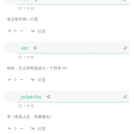
1 年 前
有没有开局一只蛋
0
回复
vbc
1 年 前
哈哈，怎么突然搞这么一个排名>0<
0
回复
Jo3y4r3aL
1 年 前
求《奇异人生：双重曝光》
0
回复