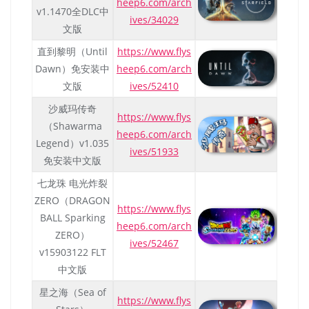
heep6.com/arch
v1.1470全DLC中
ives/34029
文版
直到黎明（Until
https://www.flys
Dawn）免安装中
heep6.com/arch
文版
ives/52410
沙威玛传奇
https://www.flys
（Shawarma
heep6.com/arch
Legend）v1.035
ives/51933
免安装中文版
七龙珠 电光炸裂
ZERO（DRAGON
https://www.flys
BALL Sparking
heep6.com/arch
ZERO）
ives/52467
v15903122 FLT
中文版
星之海（Sea of
https://www.flys