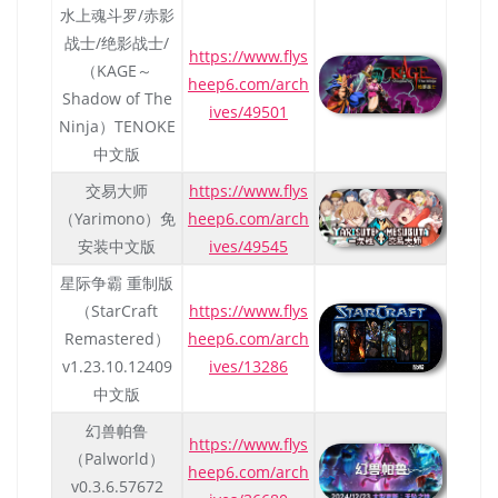
水上魂斗罗/赤影
战士/绝影战士/
https://www.flys
（KAGE～
heep6.com/arch
Shadow of The
ives/49501
Ninja）TENOKE
中文版
交易大师
https://www.flys
（Yarimono）免
heep6.com/arch
安装中文版
ives/49545
星际争霸 重制版
（StarCraft
https://www.flys
Remastered）
heep6.com/arch
v1.23.10.12409
ives/13286
中文版
幻兽帕鲁
https://www.flys
（Palworld）
heep6.com/arch
v0.3.6.57672