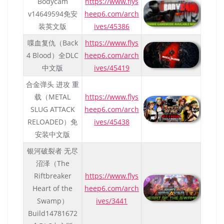
Bodycam
https://www.flys
v14649594免安
heep6.com/arch
装英文版
ives/45386
喋血复仇（Back
https://www.flys
4 Blood）全DLC
heep6.com/arch
中文版
ives/45419
合金弹头 进攻 重
载（METAL
https://www.flys
SLUG ATTACK
heep6.com/arch
RELOADED）免
ives/45438
安装中文版
银河破裂者 无尽
沼泽（The
Riftbreaker
https://www.flys
Heart of the
heep6.com/arch
Swamp）
ives/3441
Build14781672