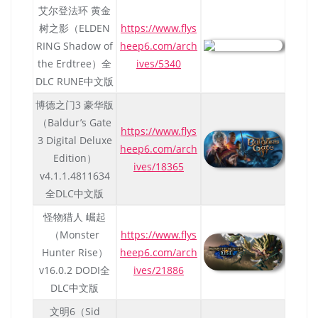
艾尔登法环 黄金
树之影（ELDEN
https://www.flys
RING Shadow of
heep6.com/arch
the Erdtree）全
ives/5340
DLC RUNE中文版
博德之门3 豪华版
（Baldur’s Gate
https://www.flys
3 Digital Deluxe
heep6.com/arch
Edition）
ives/18365
v4.1.1.4811634
全DLC中文版
怪物猎人 崛起
（Monster
https://www.flys
Hunter Rise）
heep6.com/arch
v16.0.2 DODI全
ives/21886
DLC中文版
文明6（Sid