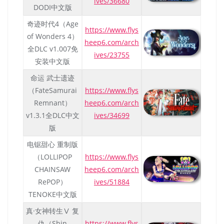
ives/36680
DODI中文版
奇迹时代4（Age
https://www.flys
of Wonders 4）
heep6.com/arch
全DLC v1.007免
ives/23755
安装中文版
命运 武士遗迹
（FateSamurai
https://www.flys
Remnant）
heep6.com/arch
v1.3.1全DLC中文
ives/34699
版
电锯甜心 重制版
（LOLLIPOP
https://www.flys
CHAINSAW
heep6.com/arch
RePOP）
ives/51884
TENOKE中文版
真·女神转生Ⅴ 复
仇（Shin
https://www.flys