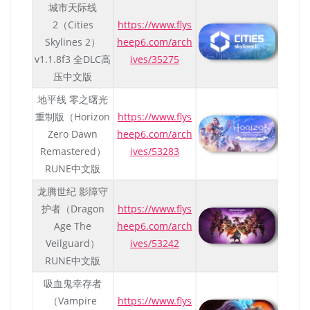
城市天际线
2（Cities
https://www.flys
Skylines 2）
heep6.com/arch
v1.1.8f3 全DLC高
ives/35275
压中文版
地平线 零之曙光
重制版（Horizon
https://www.flys
Zero Dawn
heep6.com/arch
Remastered）
ives/53283
RUNE中文版
龙腾世纪 影障守
护者（Dragon
https://www.flys
Age The
heep6.com/arch
Veilguard）
ives/53242
RUNE中文版
吸血鬼幸存者
（Vampire
https://www.flys