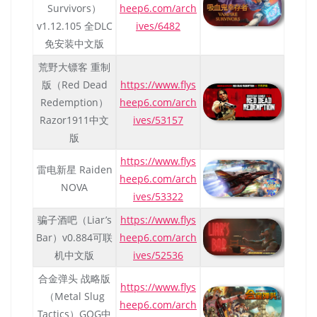
Survivors）
heep6.com/arch
v1.12.105 全DLC
ives/6482
免安装中文版
荒野大镖客 重制
版（Red Dead
https://www.flys
Redemption）
heep6.com/arch
Razor1911中文
ives/53157
版
https://www.flys
雷电新星 Raiden
heep6.com/arch
NOVA
ives/53322
骗子酒吧（Liar’s
https://www.flys
Bar）v0.884可联
heep6.com/arch
机中文版
ives/52536
合金弹头 战略版
https://www.flys
（Metal Slug
heep6.com/arch
Tactics）GOG中