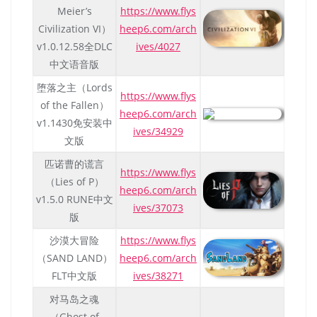
Meier’s
https://www.flys
Civilization VI）
heep6.com/arch
v1.0.12.58全DLC
ives/4027
中文语音版
堕落之主（Lords
https://www.flys
of the Fallen）
heep6.com/arch
v1.1430免安装中
ives/34929
文版
匹诺曹的谎言
https://www.flys
（Lies of P）
heep6.com/arch
v1.5.0 RUNE中文
ives/37073
版
沙漠大冒险
https://www.flys
（SAND LAND）
heep6.com/arch
FLT中文版
ives/38271
对马岛之魂
（Ghost of