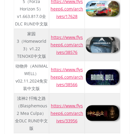
5（Forza
https://www.flys
Horizon 5）
heep6.com/arch
v1.663.817.0全
ives/17628
DLC RUNE中文版
家园
https://www.flys
3（Homeworld
heep6.com/arch
3）v1.22
ives/38576
TENOKE中文版
动物井（ANIMAL
https://www.flys
WELL）
heep6.com/arch
v02.11.2024免安
ives/38566
装中文版
渎神2 忏悔之路
（Blasphemous
https://www.flys
2 Mea Culpa）
heep6.com/arch
全DLC RUNE中文
ives/33956
版