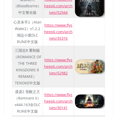
（Bloodborne）
heep6.com/arch
中文整合版
ives/52944
心灵杀手2（Alan
https://www.flys
Wake2）v1.2.2
heep6.com/arch
湖边小屋DLC
ives/35316
RUNE中文版
三国志8 重制版
（ROMANCE OF
https://www.flys
THE THREE
heep6.com/arch
KINGDOMS 8
ives/52982
REMAKE）
TENOKE中文版
遗迹2 觉醒之王
https://www.flys
（Remnant II）
heep6.com/arch
v444.163全DLC
ives/30141
RUNE中文版