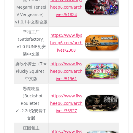
Megami Tensei
heep6.com/arch
V Vengeance）
ives/51824
v1.0.1中文整合版
幸福工厂
https://www.flys
（Satisfactory）
heep6.com/arch
v1.0 RUNE免安
ives/2308
装中文版
勇敢小骑士（The
https://www.flys
Plucky Squire）
heep6.com/arch
中文版
ives/51961
恶魔轮盘
（Buckshot
https://www.flys
Roulette）
heep6.com/arch
v1.2.2d免安装中
ives/36327
文版
庄园领主
https://www.flys