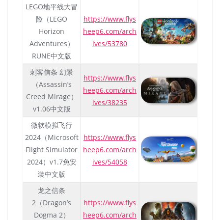
LEGO地平线大冒
险（LEGO
https://www.flys
Horizon
heep6.com/arch
Adventures）
ives/53780
RUNE中文版
刺客信条 幻景
https://www.flys
（Assassin’s
heep6.com/arch
Creed Mirage）
ives/38235
v1.06中文版
微软模拟飞行
2024（Microsoft
https://www.flys
Flight Simulator
heep6.com/arch
2024）v1.7免安
ives/54058
装中文版
龙之信条
2（Dragon’s
https://www.flys
Dogma 2）
heep6.com/arch