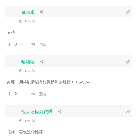
巨大跑
1 年 前
支持
0
回复
嘻嘻嘻
1 年 前
好耶！期待以后能有好评榜和热玩榜！！(●’◡’●)
2
回复
他人还怪好的嘞
1 年 前
很棒！喜欢这种推荐