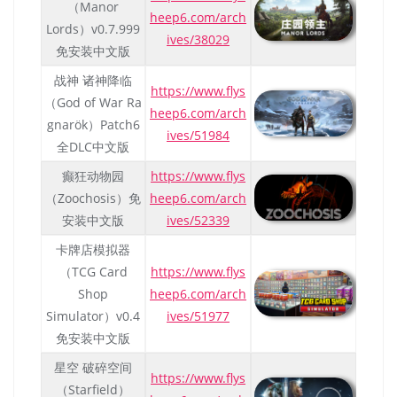
（Manor
heep6.com/arch
Lords）v0.7.999
ives/38029
免安装中文版
战神 诸神降临
https://www.flys
（God of War Ra
heep6.com/arch
gnarök）Patch6
ives/51984
全DLC中文版
癫狂动物园
https://www.flys
（Zoochosis）免
heep6.com/arch
安装中文版
ives/52339
卡牌店模拟器
（TCG Card
https://www.flys
Shop
heep6.com/arch
Simulator）v0.4
ives/51977
免安装中文版
星空 破碎空间
https://www.flys
（Starfield）