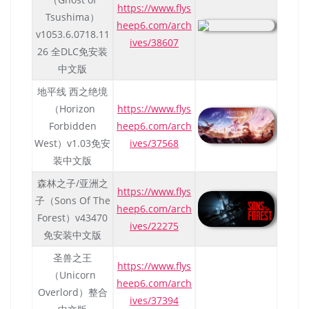
https://www.flys
Tsushima）
heep6.com/arch
v1053.6.0718.11
ives/38607
26 全DLC免安装
中文版
地平线 西之绝境
（Horizon
https://www.flys
Forbidden
heep6.com/arch
West）v1.03免安
ives/37568
装中文版
森林之子/亚洲之
https://www.flys
子（Sons Of The
heep6.com/arch
Forest）v43470
ives/22275
免安装中文版
圣兽之王
https://www.flys
（Unicorn
heep6.com/arch
Overlord）整合
ives/37394